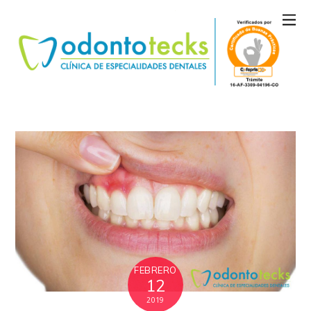
FEBRERO
12
2019