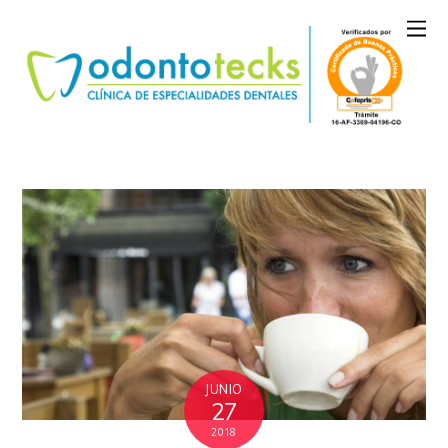
JUNIO
27
2018