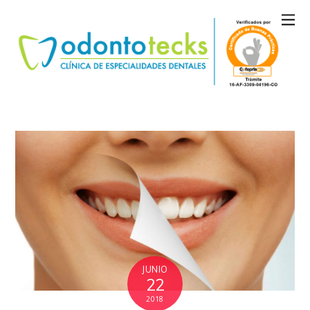
JUNIO
22
2018