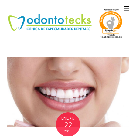
ENERO
22
2018