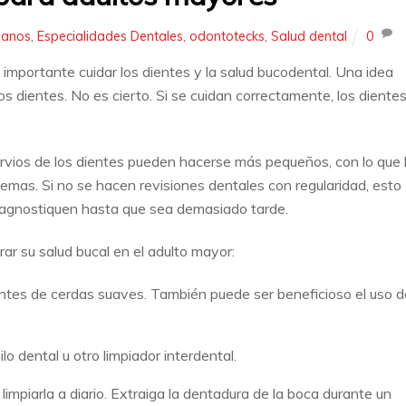
sanos
,
Especialidades Dentales
,
odontotecks
,
Salud dental
0
mportante cuidar los dientes y la salud bucodental. Una idea
os dientes. No es cierto. Si se cuidan correctamente, los diente
vios de los dientes pueden hacerse más pequeños, con lo que 
lemas. Si no se hacen revisiones dentales con regularidad, esto
diagnostiquen hasta que sea demasiado tarde.
ar su salud bucal en el adulto mayor:
ientes de cerdas suaves. También puede ser beneficioso el uso d
lo dental u otro limpiador interdental.
limpiarla a diario. Extraiga la dentadura de la boca durante un