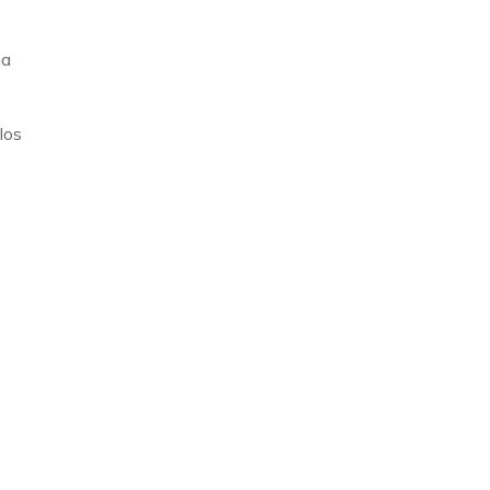
ia
los