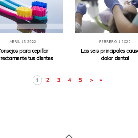
ABRIL
13
2022
FEBRERO
1
2022
onsejos para cepillar
Las seis principales caus
rrectamente tus dientes
dolor dental
2
3
4
5
>
»
1