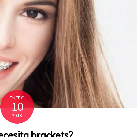
ENERO
10
2018
ecesita brackets?