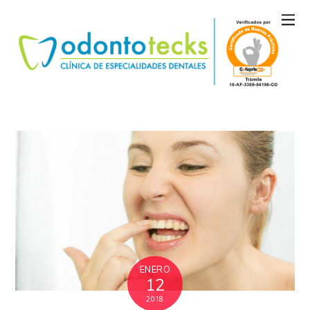
ENERO
12
2018