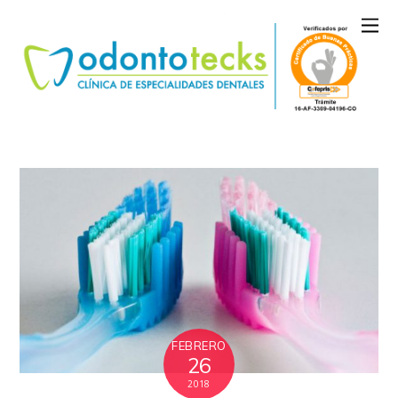
FEBRERO
26
2018