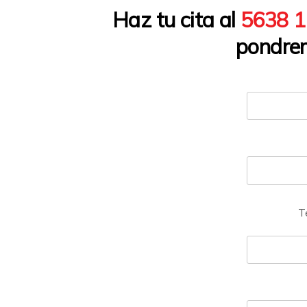
Haz tu cita al
5638 
pondrem
T