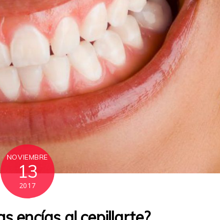
NOVIEMBRE
13
2017
s encías al cepillarte?