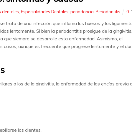
s dentales
,
Especialidades Dentales
,
periodoncia
,
Periodontitis
0
e trata de una infección que inflama los huesos y los ligament
os lentamente. Si bien la periodontitis prosigue de la gingivitis
ica que siempre se desarrolle esta enfermedad. Asimismo, el
 los casos, aunque es frecuente que progrese lentamente y el da
is
ilares a los de la gingivitis, la enfermedad de las encías previa 
pillarse los dientes.