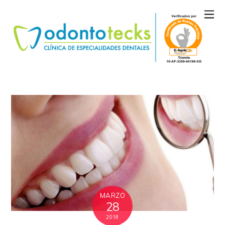
MARZO
28
2018