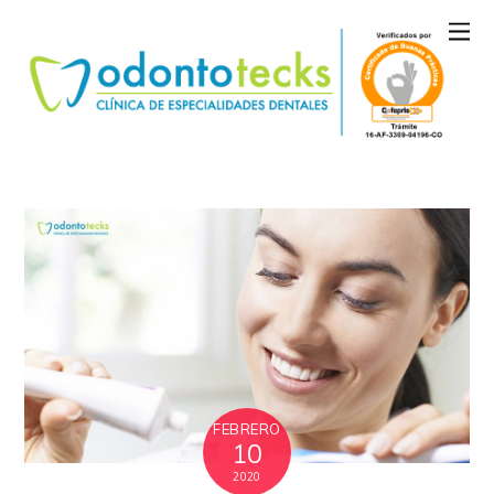
FEBRERO
10
2020