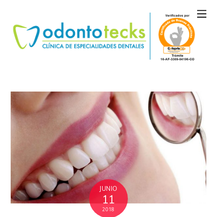
JUNIO
11
2018