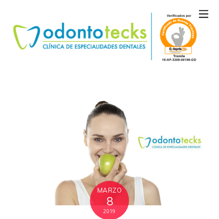
MARZO
8
2019